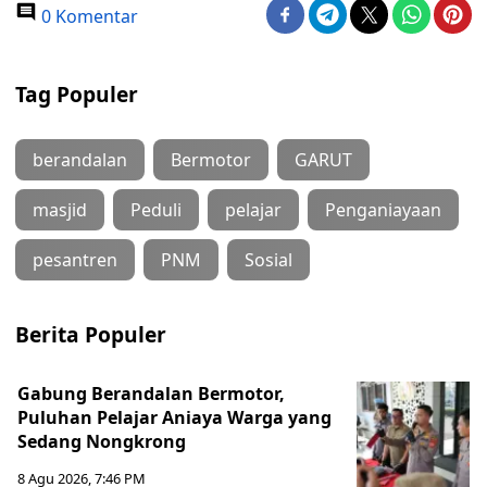
0 Komentar
Tag Populer
berandalan
Bermotor
GARUT
masjid
Peduli
pelajar
Penganiayaan
pesantren
PNM
Sosial
Berita Populer
Gabung Berandalan Bermotor,
Puluhan Pelajar Aniaya Warga yang
Sedang Nongkrong
8 Agu 2026, 7:46 PM