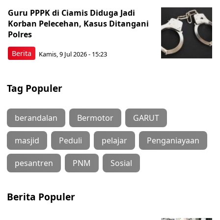
Guru PPPK di Ciamis Diduga Jadi
Korban Pelecehan, Kasus Ditangani
Polres
Berita
Kamis, 9 Jul 2026 - 15:23
Tag Populer
berandalan
Bermotor
GARUT
masjid
Peduli
pelajar
Penganiayaan
pesantren
PNM
Sosial
Berita Populer