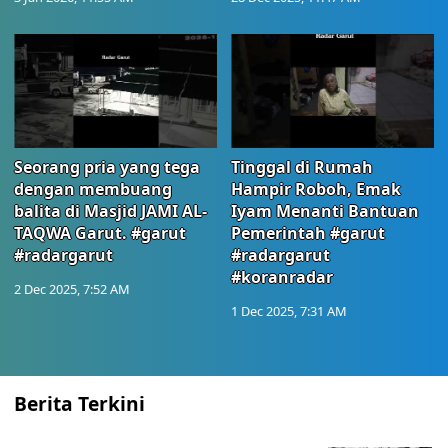
Seorang pria yang tega
Tinggal di Rumah
dengan membuang
Hampir Roboh, Emak
balita di Masjid JAMI AL-
Iyam Menanti Bantuan
TAQWA Garut. #garut
Pemerintah #garut
#radargarut
#radargarut
#koranradar
2 Dec 2025, 7:52 AM
1 Dec 2025, 7:31 AM
Berita Terkini