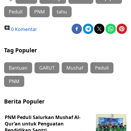
Peduli
PNM
tahu
0 Komentar
Tag Populer
Bantuan
GARUT
Mushaf
Peduli
PNM
Berita Populer
PNM Peduli Salurkan Mushaf Al-
Qur’an untuk Penguatan
Pendidikan Santri