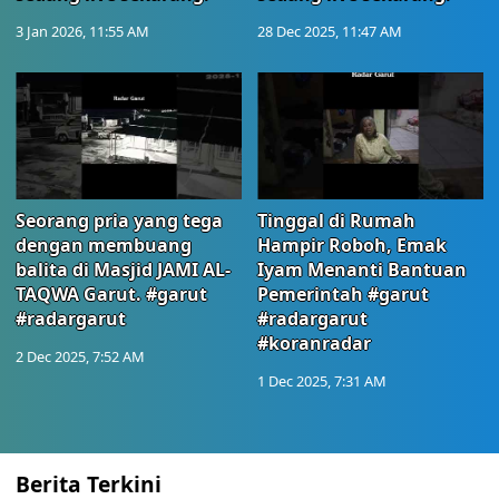
3 Jan 2026, 11:55 AM
28 Dec 2025, 11:47 AM
Seorang pria yang tega
Tinggal di Rumah
dengan membuang
Hampir Roboh, Emak
balita di Masjid JAMI AL-
Iyam Menanti Bantuan
TAQWA Garut. #garut
Pemerintah #garut
#radargarut
#radargarut
#koranradar
2 Dec 2025, 7:52 AM
1 Dec 2025, 7:31 AM
Berita Terkini