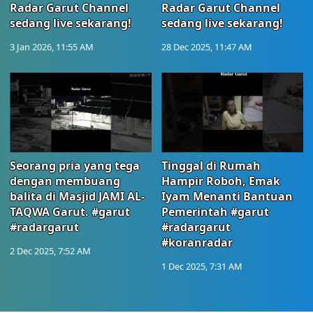
Radar Garut Channel
Radar Garut Channel
sedang live sekarang!
sedang live sekarang!
3 Jan 2026, 11:55 AM
28 Dec 2025, 11:47 AM
Seorang pria yang tega
Tinggal di Rumah
dengan membuang
Hampir Roboh, Emak
balita di Masjid JAMI AL-
Iyam Menanti Bantuan
TAQWA Garut. #garut
Pemerintah #garut
#radargarut
#radargarut
#koranradar
2 Dec 2025, 7:52 AM
1 Dec 2025, 7:31 AM