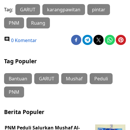
Tag:
GARUT
karangpawitan
pintar
PNM
Ruang
0 Komentar
Tag Populer
Bantuan
GARUT
Mushaf
Peduli
PNM
Berita Populer
PNM Peduli Salurkan Mushaf Al-