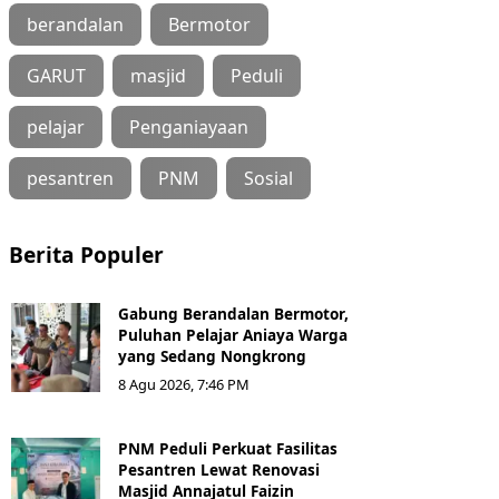
berandalan
Bermotor
GARUT
masjid
Peduli
pelajar
Penganiayaan
pesantren
PNM
Sosial
Berita Populer
Gabung Berandalan Bermotor,
Puluhan Pelajar Aniaya Warga
yang Sedang Nongkrong
8 Agu 2026, 7:46 PM
PNM Peduli Perkuat Fasilitas
Pesantren Lewat Renovasi
Masjid Annajatul Faizin