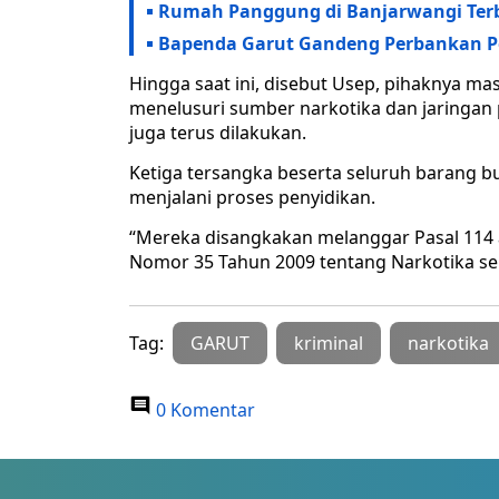
Rumah Panggung di Banjarwangi Terba
Bapenda Garut Gandeng Perbankan P
Hingga saat ini, disebut Usep, pihaknya m
menelusuri sumber narkotika dan jaringan p
juga terus dilakukan.
Ketiga tersangka beserta seluruh barang bu
menjalani proses penyidikan.
“Mereka disangkakan melanggar Pasal 114 a
Nomor 35 Tahun 2009 tentang Narkotika ser
Tag:
GARUT
kriminal
narkotika
0 Komentar