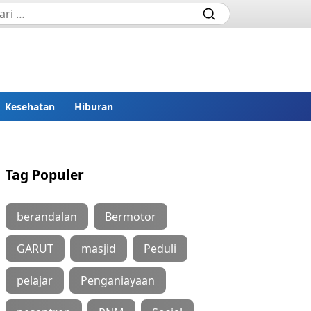
Kesehatan
Hiburan
Tag Populer
berandalan
Bermotor
GARUT
masjid
Peduli
pelajar
Penganiayaan