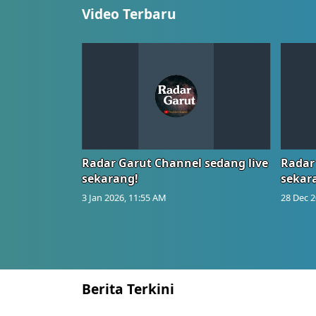
Video Terbaru
Radar Garut Channel sedang live
Radar
sekarang!
sekar
3 Jan 2026, 11:55 AM
28 Dec 2
Berita Terkini