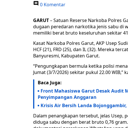
0 Komentar
GARUT
– Satuan Reserse Narkoba Polres 
dugaan peredaran narkotika jenis sabu di w
memiliki berat bruto keseluruhan sekitar 4
Kasat Narkoba Polres Garut, AKP Usep Sud
HCF (21), FRD (25), dan IL (32). Mereka ter
Banyuresmi, Kabupaten Garut.
“Pengungkapan bermula ketika polisi mena
Jumat (3/7/2026) sekitar pukul 22.00 WIB,” k
Baca Juga:
Front Mahasiswa Garut Desak Audit 
Penyimpangan Anggaran
Krisis Air Bersih Landa Bojonggambi
Dalam penangkapan tersebut, jelas Usep, p
diduga sabu dengan berat bruto 0,76 gram