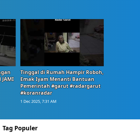
ngan
Tinggal di Rumah Hampir Roboh,
d JAMI
Emak Iyam Menanti Bantuan
Pemerintah #garut #radargarut
#koranradar
1 Dec 2025, 7:31 AM
Tag Populer