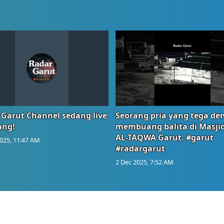
 Garut Channel sedang live
Seorang pria yang tega de
ang!
membuang balita di Masji
AL-TAQWA Garut. #garut
025, 11:47 AM
#radargarut
2 Dec 2025, 7:52 AM