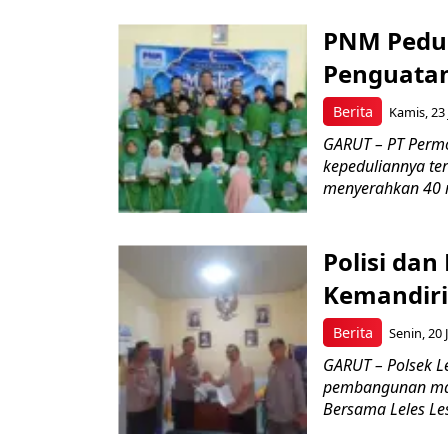
PNM Pedul
Penguatan
Berita
Kamis, 23 
GARUT – PT Perm
kepeduliannya t
menyerahkan 40 m
Polisi dan
Kemandiri
Berita
Senin, 20 
GARUT – Polsek L
pembangunan mas
Bersama Leles Lest