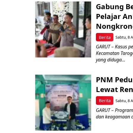
Gabung Be
Pelajar A
Nongkron
Berita
Sabtu, 8 A
GARUT – Kasus pe
Kecamatan Tarogo
yang diduga...
PNM Peduli
Lewat Reno
Berita
Sabtu, 8 A
GARUT – Program 
dan keagamaan di 