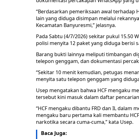
dokumentasi percakapan WhatsApp yang did
“Berdasarkan pemeriksaan awal terhadap H
lain yang diduga disimpan melalui rekan
Kecamatan Banyuresmi,” jelasnya.
Pada Sabtu (4/7/2026) sekitar pukul 15.50
polisi menyita 12 paket yang diduga berisi
Barang bukti lainnya meliputi timbangan digi
telepon genggam, dan dokumentasi perca
“Sekitar 10 menit kemudian, petugas menang
menyita satu telepon genggam yang diduga 
Usep mengatakan bahwa HCF mengaku mempe
tersebut kini masuk dalam daftar pencaria
“HCF mengaku dibantu FRD dan IL dalam me
mengaku baru pertama kali membantu HCF
narkotika secara cuma-cuma,” kata Usep.
Baca Juga: