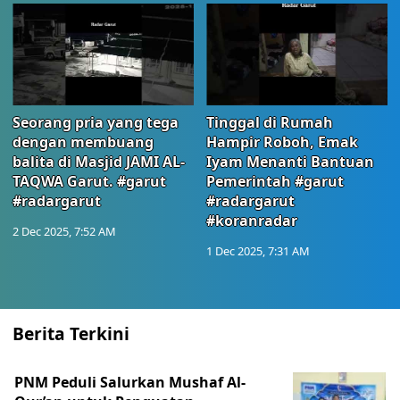
Seorang pria yang tega
Tinggal di Rumah
dengan membuang
Hampir Roboh, Emak
balita di Masjid JAMI AL-
Iyam Menanti Bantuan
TAQWA Garut. #garut
Pemerintah #garut
#radargarut
#radargarut
#koranradar
2 Dec 2025, 7:52 AM
1 Dec 2025, 7:31 AM
Berita Terkini
PNM Peduli Salurkan Mushaf Al-