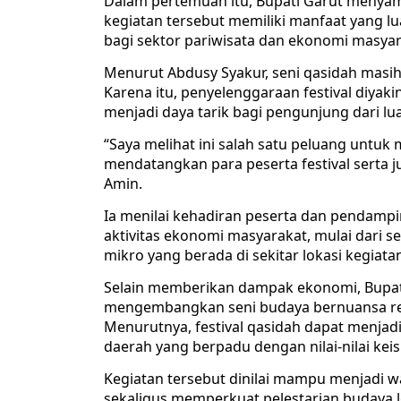
Dalam pertemuan itu, Bupati Garut menyamb
kegiatan tersebut memiliki manfaat yang luas
bagi sektor pariwisata dan ekonomi masyar
Menurut Abdusy Syakur, seni qasidah masih 
Karena itu, penyelenggaraan festival diyak
menjadi daya tarik bagi pengunjung dari lu
“Saya melihat ini salah satu peluang untu
mendatangkan para peserta festival serta
Amin.
Ia menilai kehadiran peserta dan pendamp
aktivitas ekonomi masyarakat, mulai dari se
mikro yang berada di sekitar lokasi kegiata
Selain memberikan dampak ekonomi, Bupa
mengembangkan seni budaya bernuansa relig
Menurutnya, festival qasidah dapat menja
daerah yang berpadu dengan nilai-nilai kei
Kegiatan tersebut dinilai mampu menjadi w
sekaligus memperkuat pelestarian budaya