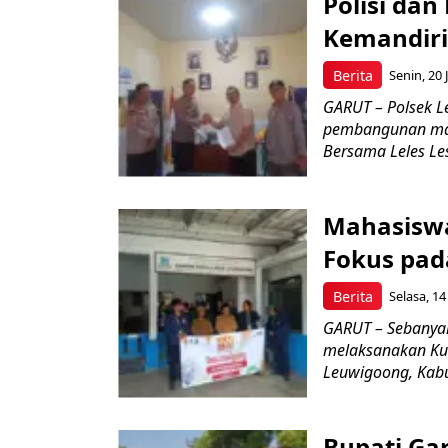
Polisi dan
Kemandiri
Berita
Senin, 20 
GARUT – Polsek L
pembangunan mas
Bersama Leles Lest
Mahasiswa
Fokus pad
Berita
Selasa, 14
GARUT – Sebanyak
melaksanakan Kul
Leuwigoong, Kabu
Bupati Ga