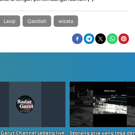
Lasqi
Qasidah
wisata
 Garut Channel sedang live
Seorang pria yang tega de