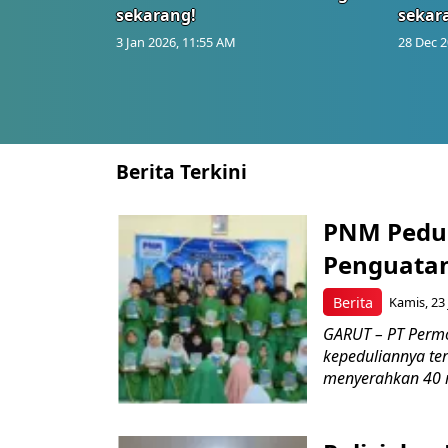
sekarang!
sekar
3 Jan 2026, 11:55 AM
28 Dec 2
Berita Terkini
PNM Pedul
Penguatan
Berita
Kamis, 23 
GARUT – PT Perm
kepeduliannya t
menyerahkan 40 m