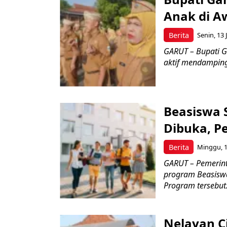
Anak di A
Berita
Senin, 13 
GARUT – Bupati G
aktif mendamping
Beasiswa 
Dibuka, P
Berita
Minggu, 12
GARUT – Pemerin
program Beasiswa
Program tersebut.
Nelayan C