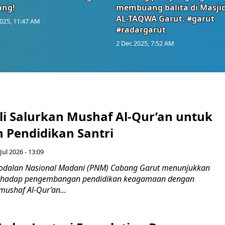
ang!
membuang balita di Masji
AL-TAQWA Garut. #garut
025, 11:47 AM
#radargarut
2 Dec 2025, 7:52 AM
i Salurkan Mushaf Al-Qur’an untuk
 Pendidikan Santri
Jul 2026 - 13:09
odalan Nasional Madani (PNM) Cabang Garut menunjukkan
erhadap pengembangan pendidikan keagamaan dengan
ushaf Al-Qur’an...