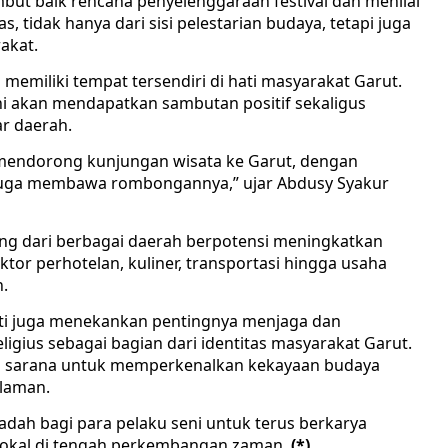
ut baik rencana penyelenggaraan festival dan menilai
, tidak hanya dari sisi pelestarian budaya, tetapi juga
akat.
memiliki tempat tersendiri di hati masyarakat Garut.
ini akan mendapatkan sambutan positif sekaligus
ar daerah.
k mendorong kunjungan wisata ke Garut, dengan
 juga membawa rombongannya,” ujar Abdusy Syakur
ing dari berbagai daerah berpotensi meningkatkan
ktor perhotelan, kuliner, transportasi hingga usaha
n.
ti juga menekankan pentingnya menjaga dan
ius sebagai bagian dari identitas masyarakat Garut.
di sarana untuk memperkenalkan kekayaan budaya
slaman.
adah bagi para pelaku seni untuk terus berkarya
 lokal di tengah perkembangan zaman.
(*)