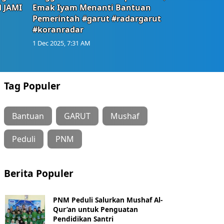
d JAMI
Emak Iyam Menanti Bantuan
Pemerintah #garut #radargarut
#koranradar
1 Dec 2025, 7:31 AM
Tag Populer
Bantuan
GARUT
Mushaf
Peduli
PNM
Berita Populer
PNM Peduli Salurkan Mushaf Al-
Qur’an untuk Penguatan
Pendidikan Santri