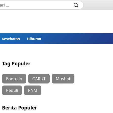
Kesehatan
Hiburan
Tag Populer
Bantuan
GARUT
Mushaf
Peduli
PNM
Berita Populer