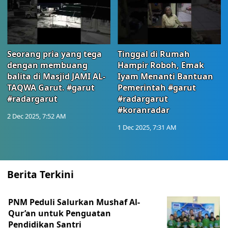
Seorang pria yang tega
Tinggal di Rumah
dengan membuang
Hampir Roboh, Emak
balita di Masjid JAMI AL-
Iyam Menanti Bantuan
TAQWA Garut. #garut
Pemerintah #garut
#radargarut
#radargarut
#koranradar
2 Dec 2025, 7:52 AM
1 Dec 2025, 7:31 AM
Berita Terkini
PNM Peduli Salurkan Mushaf Al-
Qur’an untuk Penguatan
Pendidikan Santri