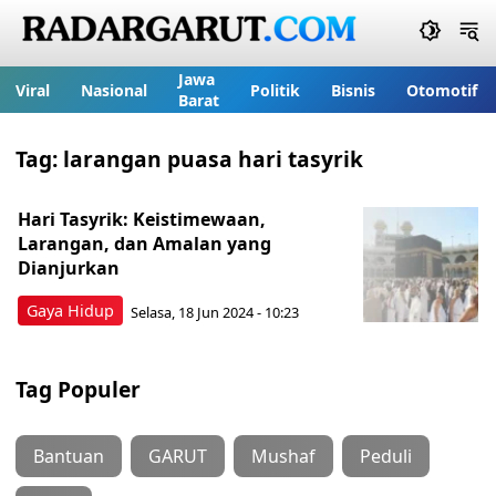
Jawa
Viral
Nasional
Politik
Bisnis
Otomotif
Barat
Tag:
larangan puasa hari tasyrik
Hari Tasyrik: Keistimewaan,
Larangan, dan Amalan yang
Dianjurkan
Gaya Hidup
Selasa, 18 Jun 2024 - 10:23
Tag Populer
Bantuan
GARUT
Mushaf
Peduli