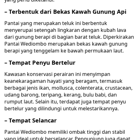
– Terbentuk dari Bekas Kawah Gunung Api
Pantai yang merupakan teluk ini berbentuk
menyerupai setengah lingkaran dengan kubah lava
dari gunung berapi di bagian barat teluk. Diperkirakan
Pantai Wediombo merupakan bekas kawah gunung
berapi yang tenggelam ke bawah permukaan laut.
– Tempat Penyu Bertelur
Kawasan konservasi perairan ini menyimpan
keanekaragaman hayati yang beragam, termasuk
berbagai jenis ikan, mollusca, colenterata, crustacean,
udang barong, teripang, kerang, bulu babi, dan
rumput laut. Selain itu, terdapat juga tempat penyu
bertelur yang dilindungi untuk melestarikannya.
– Tempat Selancar
Pantai Wediombo memiliki ombak tinggi dan stabil
yang ideal untuk berselancar. Pengunjung juga dapat