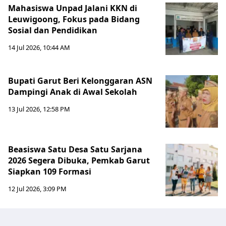
Mahasiswa Unpad Jalani KKN di
Leuwigoong, Fokus pada Bidang
Sosial dan Pendidikan
14 Jul 2026, 10:44 AM
Bupati Garut Beri Kelonggaran ASN
Dampingi Anak di Awal Sekolah
13 Jul 2026, 12:58 PM
Beasiswa Satu Desa Satu Sarjana
2026 Segera Dibuka, Pemkab Garut
Siapkan 109 Formasi
12 Jul 2026, 3:09 PM