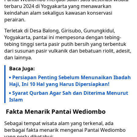
terbaru 2024 di Yogyakarta yang menawarkan
keindahan alam sekaligus kawasan konservasi
perairan.
Terletak di Desa Balong, Girisubo, Gunungkidul,
Yogyakarta, pantai ini mempesona dengan tebing-
tebing tinggi serta pasir putih bersih yang terbentuk
dari susunan pasir vulkanik dan bebatuan riolit, adesit,
dan lainnya.
Baca Juga:
Persiapan Penting Sebelum Menunaikan Ibadah
Haji, Ini 10 Hal yang Harus Dipersiapkan!
Syarat Qurban Agar Sah dan Diterima Menurut
Islam
Fakta Menarik Pantai Wediombo
Sebagai tempat wisata alam yang terkenal, ada
berbagai fakta menarik mengenai Pantai Wediombo
yang perlu diketahui: