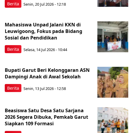
Berita
Senin, 20 Jul 2026 - 12:18
Mahasiswa Unpad Jalani KKN di
Leuwigoong, Fokus pada Bidang
Sosial dan Pendidikan
Berita
Selasa, 14 Jul 2026 - 10:44
Bupati Garut Beri Kelonggaran ASN
Dampingi Anak di Awal Sekolah
Berita
Senin, 13 Jul 2026 - 12:58
Beasiswa Satu Desa Satu Sarjana
2026 Segera Dibuka, Pemkab Garut
Siapkan 109 Formasi