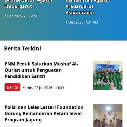
TAQWA Garut. #garut
Pemerintah #garut
#radargarut
#radargarut
#koranradar
2 Dec 2025, 7:52 AM
1 Dec 2025, 7:31 AM
Berita Terkini
PNM Peduli Salurkan Mushaf Al-
Qur’an untuk Penguatan
Pendidikan Santri
Berita
Kamis, 23 Jul 2026 - 13:09
Polisi dan Leles Lestari Foundation
Dorong Kemandirian Petani lewat
Program Jagung