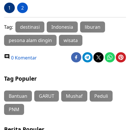
1
2
Tag:
destinasi
Indonesia
liburan
pesona alam dingin
wisata
0 Komentar
Tag Populer
Bantuan
GARUT
Mushaf
Peduli
PNM
Berita Populer