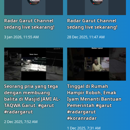
Radar Garut Channel
Radar Garut Channel
sedang live sekarang!
sedang live sekarang!
3 Jan 2026, 11:55 AM
28 Dec 2025, 11:47 AM
Seorang pria yang tega
Tinggal di Rumah
dengan membuang
Hampir Roboh, Emak
balita di Masjid JAMI AL-
Iyam Menanti Bantuan
TAQWA Garut. #garut
Pemerintah #garut
#radargarut
#radargarut
#koranradar
2 Dec 2025, 7:52 AM
1 Dec 2025, 7:31 AM