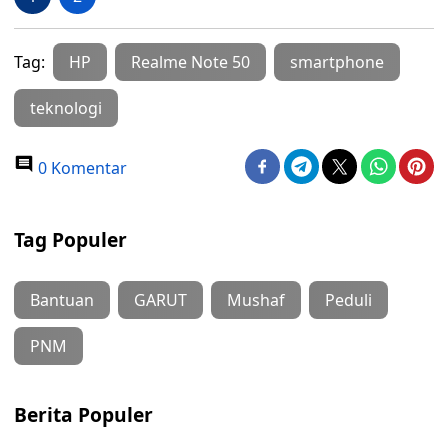
Tag:
HP
Realme Note 50
smartphone
teknologi
0 Komentar
Tag Populer
Bantuan
GARUT
Mushaf
Peduli
PNM
Berita Populer