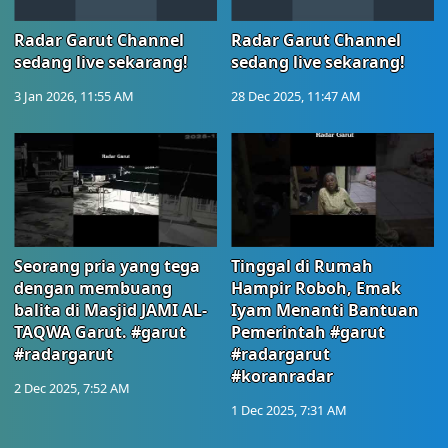
Radar Garut Channel
Radar Garut Channel
sedang live sekarang!
sedang live sekarang!
3 Jan 2026, 11:55 AM
28 Dec 2025, 11:47 AM
Seorang pria yang tega
Tinggal di Rumah
dengan membuang
Hampir Roboh, Emak
balita di Masjid JAMI AL-
Iyam Menanti Bantuan
TAQWA Garut. #garut
Pemerintah #garut
#radargarut
#radargarut
#koranradar
2 Dec 2025, 7:52 AM
1 Dec 2025, 7:31 AM