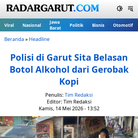
Jawa
Viral
Nasional
Politik
Bisnis
Otomotif
Barat
Beranda
»
Headline
Polisi di Garut Sita Belasan
Botol Alkohol dari Gerobak
Kopi
Penulis:
Tim Redaksi
Editor: Tim Redaksi
Kamis, 14 Mei 2026 - 13:52