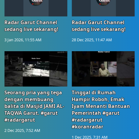
Radar Garut Channel
Radar Garut Channel
sedang live sekarang!
sedang live sekarang!
3 Jan 2026, 11:55 AM
28 Dec 2025, 11:47 AM
Seorang pria yang tega
Tinggal di Rumah
dengan membuang
Hampir Roboh, Emak
balita di Masjid JAMI AL-
Iyam Menanti Bantuan
TAQWA Garut. #garut
Pemerintah #garut
#radargarut
#radargarut
#koranradar
2 Dec 2025, 7:52 AM
1 Dec 2025, 7:31 AM