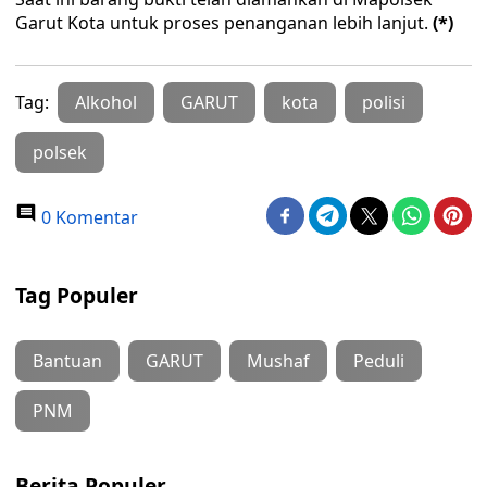
Garut Kota untuk proses penanganan lebih lanjut.
(*)
Tag:
Alkohol
GARUT
kota
polisi
polsek
0 Komentar
Tag Populer
Bantuan
GARUT
Mushaf
Peduli
PNM
Berita Populer