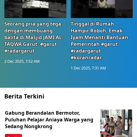
Seorang pria yang tega
Tinggal di Rumah
dengan membuang
Hampir Roboh, Emak
balita di Masjid JAMI AL-
Iyam Menanti Bantuan
TAQWA Garut. #garut
Pemerintah #garut
#radargarut
#radargarut
#koranradar
2 Dec 2025, 7:52 AM
1 Dec 2025, 7:31 AM
Berita Terkini
Gabung Berandalan Bermotor,
Puluhan Pelajar Aniaya Warga yang
Sedang Nongkrong