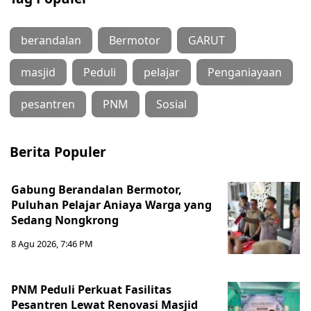
berandalan
Bermotor
GARUT
masjid
Peduli
pelajar
Penganiayaan
pesantren
PNM
Sosial
Berita Populer
Gabung Berandalan Bermotor,
Puluhan Pelajar Aniaya Warga yang
Sedang Nongkrong
8 Agu 2026, 7:46 PM
PNM Peduli Perkuat Fasilitas
Pesantren Lewat Renovasi Masjid