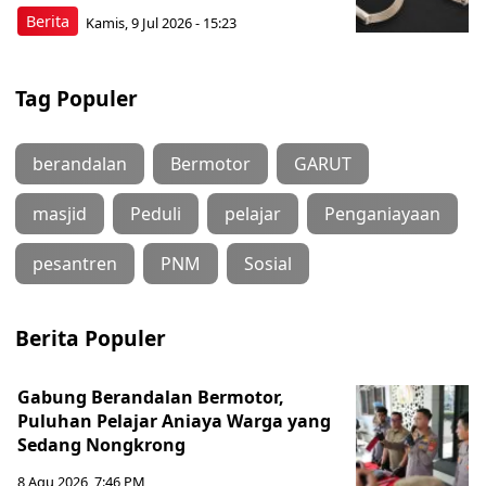
Berita
Kamis, 9 Jul 2026 - 15:23
Tag Populer
berandalan
Bermotor
GARUT
masjid
Peduli
pelajar
Penganiayaan
pesantren
PNM
Sosial
Berita Populer
Gabung Berandalan Bermotor,
Puluhan Pelajar Aniaya Warga yang
Sedang Nongkrong
8 Agu 2026, 7:46 PM