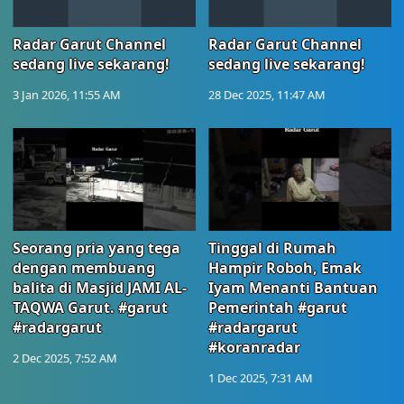
Radar Garut Channel
Radar Garut Channel
sedang live sekarang!
sedang live sekarang!
3 Jan 2026, 11:55 AM
28 Dec 2025, 11:47 AM
Seorang pria yang tega
Tinggal di Rumah
dengan membuang
Hampir Roboh, Emak
balita di Masjid JAMI AL-
Iyam Menanti Bantuan
TAQWA Garut. #garut
Pemerintah #garut
#radargarut
#radargarut
#koranradar
2 Dec 2025, 7:52 AM
1 Dec 2025, 7:31 AM