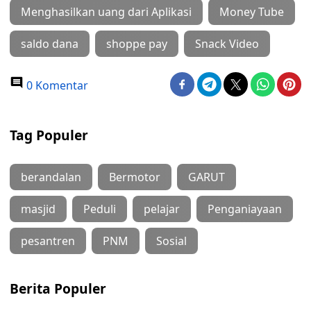
Menghasilkan uang dari Aplikasi
Money Tube
saldo dana
shoppe pay
Snack Video
0 Komentar
Tag Populer
berandalan
Bermotor
GARUT
masjid
Peduli
pelajar
Penganiayaan
pesantren
PNM
Sosial
Berita Populer