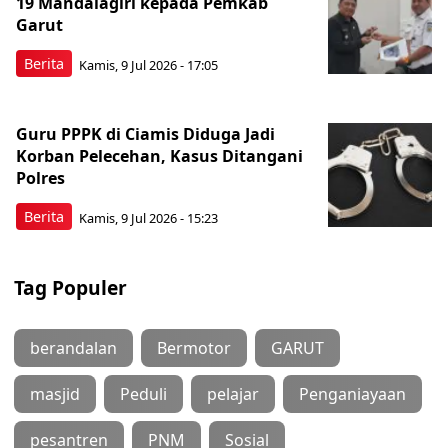
19 Mandalagiri kepada Pemkab
Garut
Berita
Kamis, 9 Jul 2026 - 17:05
Guru PPPK di Ciamis Diduga Jadi
Korban Pelecehan, Kasus Ditangani
Polres
Berita
Kamis, 9 Jul 2026 - 15:23
Tag Populer
berandalan
Bermotor
GARUT
masjid
Peduli
pelajar
Penganiayaan
pesantren
PNM
Sosial