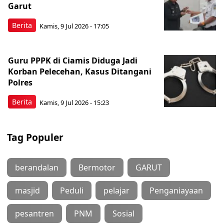
Garut
Berita
Kamis, 9 Jul 2026 - 17:05
Guru PPPK di Ciamis Diduga Jadi
Korban Pelecehan, Kasus Ditangani
Polres
Berita
Kamis, 9 Jul 2026 - 15:23
Tag Populer
berandalan
Bermotor
GARUT
masjid
Peduli
pelajar
Penganiayaan
pesantren
PNM
Sosial