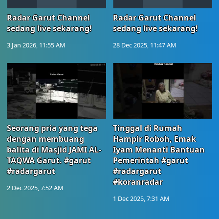
Radar Garut Channel
Radar Garut Channel
sedang live sekarang!
sedang live sekarang!
3 Jan 2026, 11:55 AM
28 Dec 2025, 11:47 AM
Seorang pria yang tega
Tinggal di Rumah
dengan membuang
Hampir Roboh, Emak
balita di Masjid JAMI AL-
Iyam Menanti Bantuan
TAQWA Garut. #garut
Pemerintah #garut
#radargarut
#radargarut
#koranradar
2 Dec 2025, 7:52 AM
1 Dec 2025, 7:31 AM