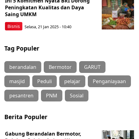
Ini 5 Komitmen Nyata BRI Dorong
Peningkatan Kualitas dan Daya
Saing UMKM
Bisnis
Selasa, 21 Jan 2025 - 10:40
Tag Populer
berandalan
Bermotor
GARUT
masjid
Peduli
pelajar
Penganiayaan
pesantren
PNM
Sosial
Berita Populer
Gabung Berandalan Bermotor,