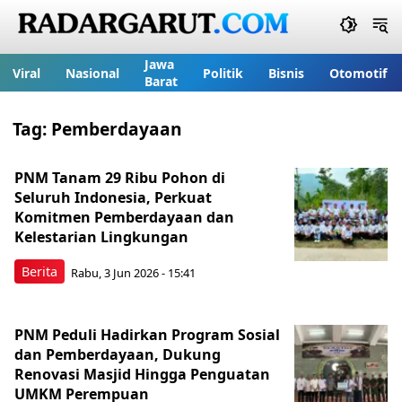
Jawa
Viral
Nasional
Politik
Bisnis
Otomotif
Barat
Tag:
Pemberdayaan
PNM Tanam 29 Ribu Pohon di
Seluruh Indonesia, Perkuat
Komitmen Pemberdayaan dan
Kelestarian Lingkungan
Berita
Rabu, 3 Jun 2026 - 15:41
PNM Peduli Hadirkan Program Sosial
dan Pemberdayaan, Dukung
Renovasi Masjid Hingga Penguatan
UMKM Perempuan