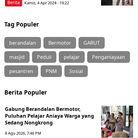
Berita
Kamis, 4 Apr 2024 - 19:22
Tag Populer
berandalan
Bermotor
GARUT
masjid
Peduli
pelajar
Penganiayaan
pesantren
PNM
Sosial
Berita Populer
Gabung Berandalan Bermotor,
Puluhan Pelajar Aniaya Warga yang
Sedang Nongkrong
8 Agu 2026, 7:46 PM