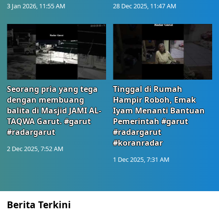
3 Jan 2026, 11:55 AM
28 Dec 2025, 11:47 AM
Seorang pria yang tega
Tinggal di Rumah
dengan membuang
Hampir Roboh, Emak
balita di Masjid JAMI AL-
Iyam Menanti Bantuan
TAQWA Garut. #garut
Pemerintah #garut
#radargarut
#radargarut
#koranradar
2 Dec 2025, 7:52 AM
1 Dec 2025, 7:31 AM
Berita Terkini