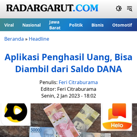
Jawa
Viral
Nasional
Politik
Bisnis
Otomotif
Barat
Beranda
»
Headline
Aplikasi Penghasil Uang, Bisa
Diambil dari Saldo DANA
Penulis:
Feri Citraburama
Editor: Feri Citraburama
Senin, 2 Jan 2023 - 18:02