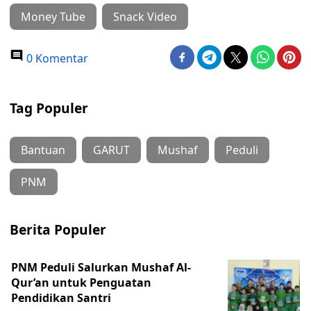
Money Tube
Snack Video
0 Komentar
Tag Populer
Bantuan
GARUT
Mushaf
Peduli
PNM
Berita Populer
PNM Peduli Salurkan Mushaf Al-
Qur’an untuk Penguatan
Pendidikan Santri