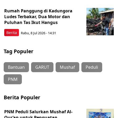
Rumah Panggung di Kadungora
Ludes Terbakar, Dua Motor dan
Puluhan Tas Ikut Hangus
Berita
Rabu, 8 Jul 2026 - 14:31
Tag Populer
Bantuan
GARUT
Mushaf
Peduli
PNM
Berita Populer
PNM Peduli Salurkan Mushaf Al-
Qur’an untuk Penguatan