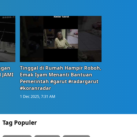
ngan
Tinggal di Rumah Hampir Roboh,
d JAMI
Emak Iyam Menanti Bantuan
Pemerintah #garut #radargarut
#koranradar
1 Dec 2025, 7:31 AM
Tag Populer