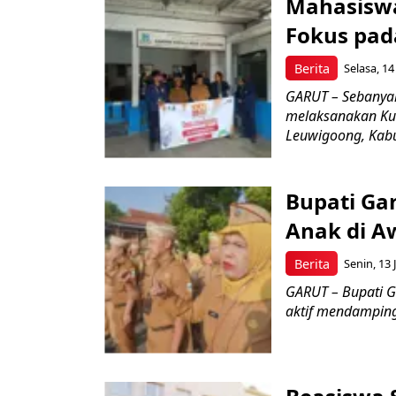
Mahasiswa
Fokus pad
Berita
Selasa, 14
GARUT – Sebanyak
melaksanakan Kul
Leuwigoong, Kabu
Bupati Ga
Anak di A
Berita
Senin, 13 
GARUT – Bupati G
aktif mendamping