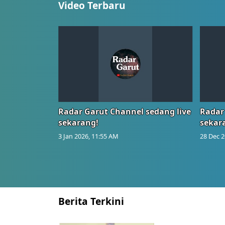
Video Terbaru
Radar Garut Channel sedang live
Radar
sekarang!
sekar
3 Jan 2026, 11:55 AM
28 Dec 2
Berita Terkini