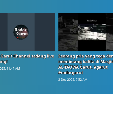
 Garut Channel sedang live
Seorang pria yang tega de
ang!
membuang balita di Masji
AL-TAQWA Garut. #garut
025, 11:47 AM
#radargarut
2 Dec 2025, 7:52 AM