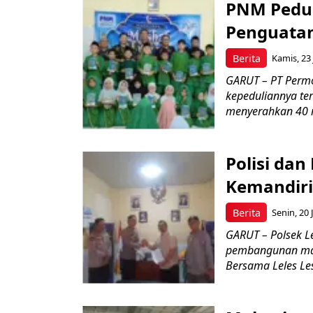
PNM Pedul
Penguatan
Berita
Kamis, 23 
GARUT – PT Perm
kepeduliannya t
menyerahkan 40 m
Polisi dan
Kemandiri
Berita
Senin, 20 
GARUT – Polsek L
pembangunan mas
Bersama Leles Lest