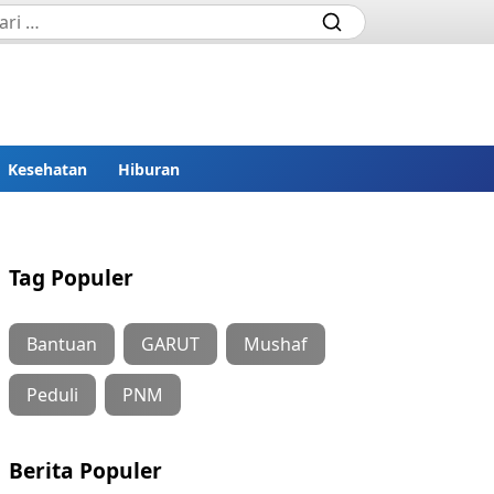
Kesehatan
Hiburan
Tag Populer
Bantuan
GARUT
Mushaf
Peduli
PNM
Berita Populer