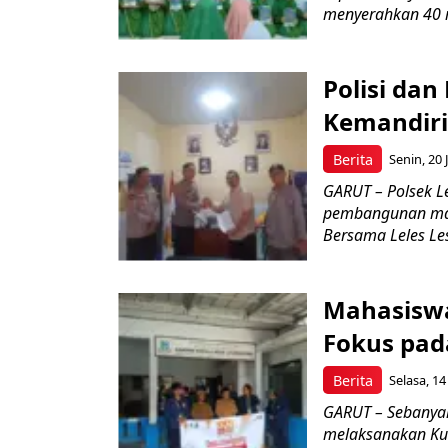
menyerahkan 40 m
Polisi dan
Kemandiri
Berita
Senin, 20 
GARUT – Polsek L
pembangunan mas
Bersama Leles Lest
Mahasiswa
Fokus pad
Berita
Selasa, 14
GARUT – Sebanyak
melaksanakan Kul