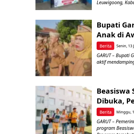
Leuwigoong, Kabu
Bupati Ga
Anak di A
Berita
Senin, 13 
GARUT – Bupati G
aktif mendamping
Beasiswa 
Dibuka, P
Berita
Minggu, 12
GARUT – Pemerin
program Beasiswa