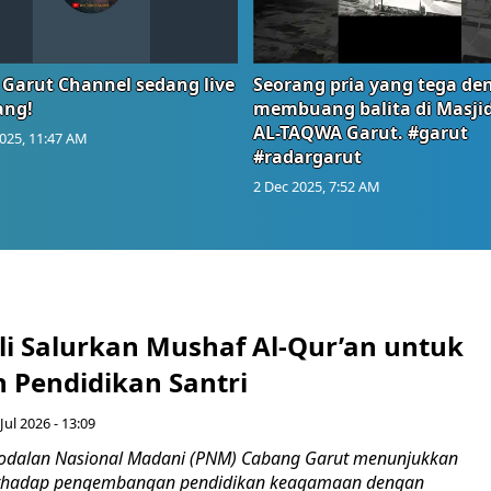
 Garut Channel sedang live
Seorang pria yang tega de
ang!
membuang balita di Masji
AL-TAQWA Garut. #garut
025, 11:47 AM
#radargarut
2 Dec 2025, 7:52 AM
i Salurkan Mushaf Al-Qur’an untuk
 Pendidikan Santri
Jul 2026 - 13:09
odalan Nasional Madani (PNM) Cabang Garut menunjukkan
erhadap pengembangan pendidikan keagamaan dengan