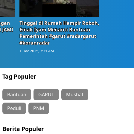
ngan
Tinggal di Rumah Hampir Roboh,
d JAMI
Emak Iyam Menanti Bantuan
Pemerintah #garut #radargarut
#koranradar
1 Dec 2025, 7:31 AM
Tag Populer
Bantuan
GARUT
Mushaf
Peduli
PNM
Berita Populer