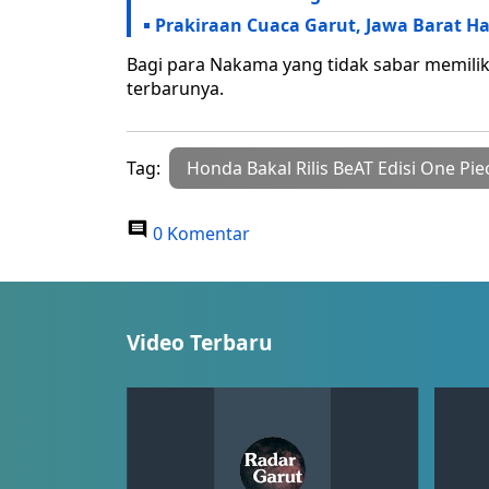
Prakiraan Cuaca Garut, Jawa Barat Ha
Bagi para Nakama yang tidak sabar memiliki 
terbarunya.
Tag:
Honda Bakal Rilis BeAT Edisi One Pie
0 Komentar
Video Terbaru