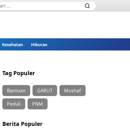
Kesehatan
Hiburan
Tag Populer
Bantuan
GARUT
Mushaf
Peduli
PNM
Berita Populer