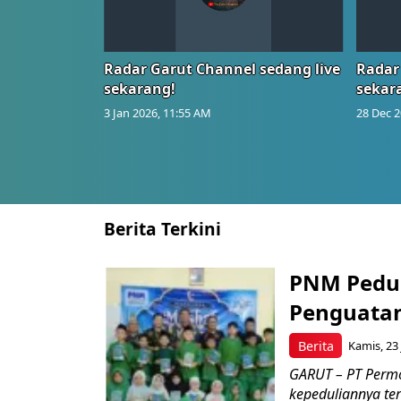
Radar Garut Channel sedang live
Radar
sekarang!
sekar
3 Jan 2026, 11:55 AM
28 Dec 2
Berita Terkini
PNM Pedul
Penguatan
Berita
Kamis, 23 
GARUT – PT Perm
kepeduliannya t