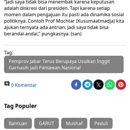
”Jadi saya tidak bisa menembak karena keputusan
adalah diskresi dari presiden. Tapi karena setiap
momen dalam pengajuan itu pasti ada dinamika sosial
politiknya. Contoh Prof Mochtar (Kusumaatmadja) kita
ajukan ternyata ada antrian. Jadi saya tidak bisa
berandai-andai,” pungkasnya. (san)
Tag:
Pemprov Jabar Terus Berupaya Usulkan Inggit
Garnasih jadi Pahlawan Nasional
0 Komentar
Tag Populer
Bantuan
GARUT
Mushaf
Peduli