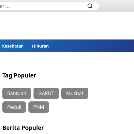
Kesehatan
Hiburan
Tag Populer
Bantuan
GARUT
Mushaf
Peduli
PNM
Berita Populer