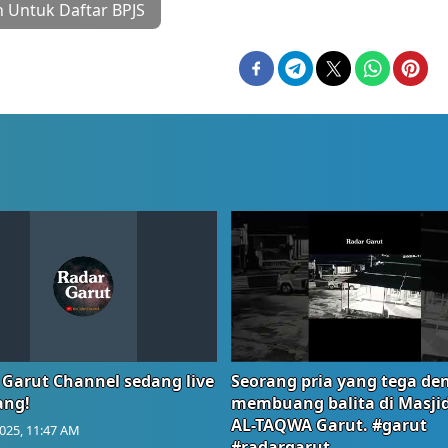
 Untuk Daftar BPJS
 Garut Channel sedang live
Seorang pria yang tega de
ang!
membuang balita di Masji
AL-TAQWA Garut. #garut
025, 11:47 AM
#radargarut