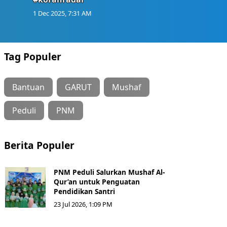
1 Dec 2025, 7:31 AM
Tag Populer
Bantuan
GARUT
Mushaf
Peduli
PNM
Berita Populer
PNM Peduli Salurkan Mushaf Al-
Qur’an untuk Penguatan
Pendidikan Santri
23 Jul 2026, 1:09 PM