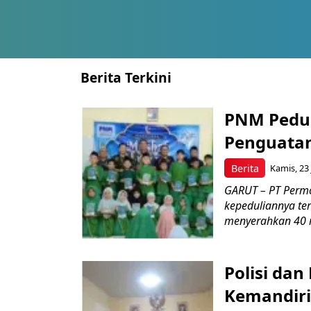
Berita Terkini
PNM Pedul
Penguatan
Berita
Kamis, 23 
GARUT – PT Perm
kepeduliannya t
menyerahkan 40 m
Polisi dan
Kemandiri