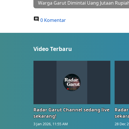
Warga Garut Dimintai Uang Jutaan Rupiah
0 Komentar
Video Terbaru
Radar Garut Channel sedang live
Radar
sekarang!
sekar
3 Jan 2026, 11:55 AM
28 Dec 2