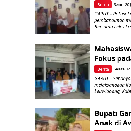
Berita
Senin, 20 
GARUT – Polsek L
pembangunan mas
Bersama Leles Lest
Mahasiswa
Fokus pad
Berita
Selasa, 14
GARUT – Sebanyak
melaksanakan Kul
Leuwigoong, Kabu
Bupati Ga
Anak di A