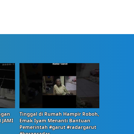
ngan
Tinggal di Rumah Hampir Roboh,
d JAMI
Emak Iyam Menanti Bantuan
Pemerintah #garut #radargarut
#koranradar