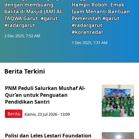
dengan membuang
Hampir Roboh, Emak
balita di Masjid JAMI AL-
Iyam Menanti Bantuan
TAQWA Garut. #garut
Pemerintah #garut
#radargarut
#radargarut
#koranradar
2 Dec 2025, 7:52 AM
1 Dec 2025, 7:31 AM
Berita Terkini
PNM Peduli Salurkan Mushaf Al-
Qur’an untuk Penguatan
Pendidikan Santri
Berita
Kamis, 23 Jul 2026 - 13:09
Polisi dan Leles Lestari Foundation