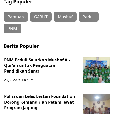
Tag Populer
Bantuan
GARUT
Mushaf
Peduli
PNM
Berita Populer
PNM Peduli Salurkan Mushaf Al-
Qur’an untuk Penguatan
Pendidikan Santri
23 Jul 2026, 1:09 PM
Polisi dan Leles Lestari Foundation
Dorong Kemandirian Petani lewat
Program Jagung