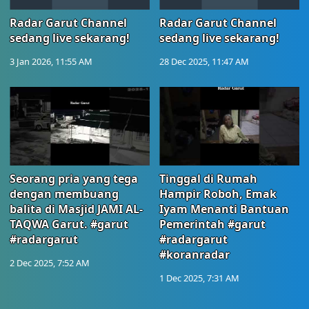
Radar Garut Channel
Radar Garut Channel
sedang live sekarang!
sedang live sekarang!
3 Jan 2026, 11:55 AM
28 Dec 2025, 11:47 AM
Seorang pria yang tega
Tinggal di Rumah
dengan membuang
Hampir Roboh, Emak
balita di Masjid JAMI AL-
Iyam Menanti Bantuan
TAQWA Garut. #garut
Pemerintah #garut
#radargarut
#radargarut
#koranradar
2 Dec 2025, 7:52 AM
1 Dec 2025, 7:31 AM