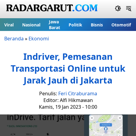
Jawa
Viral
Nasional
Politik
Bisnis
Otomotif
Barat
Beranda
»
Ekonomi
Indriver, Pemesanan
Transportasi Online untuk
Jarak Jauh di Jakarta
Penulis:
Feri Citraburama
Editor: Alfi Hikmawan
Kamis, 19 Jan 2023 - 10:00