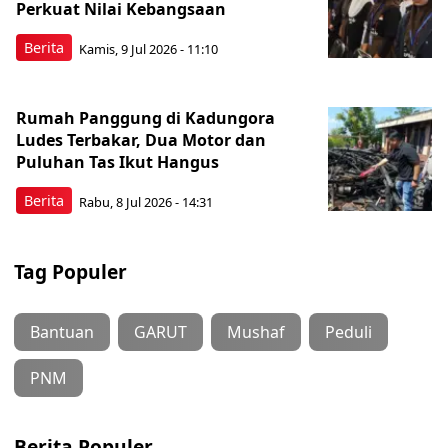
Perkuat Nilai Kebangsaan
Berita
Kamis, 9 Jul 2026 - 11:10
Rumah Panggung di Kadungora
Ludes Terbakar, Dua Motor dan
Puluhan Tas Ikut Hangus
Berita
Rabu, 8 Jul 2026 - 14:31
Tag Populer
Bantuan
GARUT
Mushaf
Peduli
PNM
Berita Populer