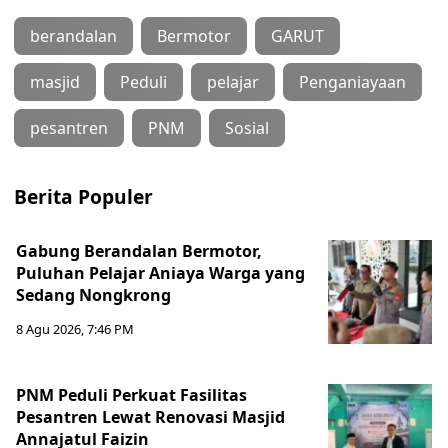
berandalan
Bermotor
GARUT
masjid
Peduli
pelajar
Penganiayaan
pesantren
PNM
Sosial
Berita Populer
Gabung Berandalan Bermotor,
Puluhan Pelajar Aniaya Warga yang
Sedang Nongkrong
8 Agu 2026, 7:46 PM
PNM Peduli Perkuat Fasilitas
Pesantren Lewat Renovasi Masjid
Annajatul Faizin