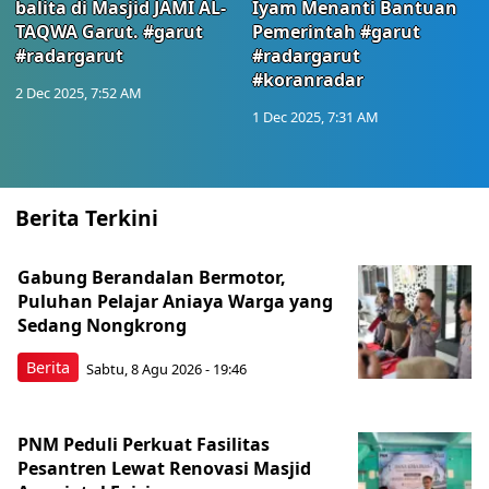
balita di Masjid JAMI AL-
Iyam Menanti Bantuan
TAQWA Garut. #garut
Pemerintah #garut
#radargarut
#radargarut
#koranradar
2 Dec 2025, 7:52 AM
1 Dec 2025, 7:31 AM
Berita Terkini
Gabung Berandalan Bermotor,
Puluhan Pelajar Aniaya Warga yang
Sedang Nongkrong
Berita
Sabtu, 8 Agu 2026 - 19:46
PNM Peduli Perkuat Fasilitas
Pesantren Lewat Renovasi Masjid