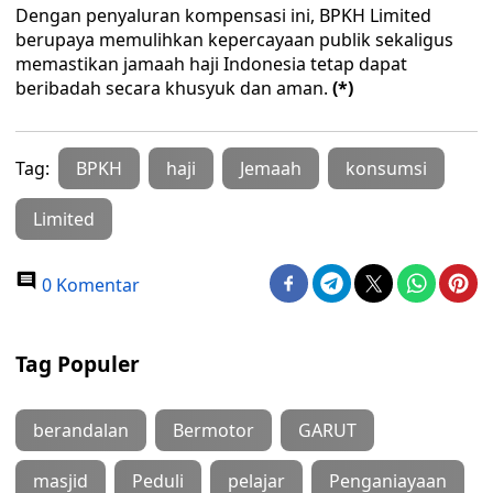
Dengan penyaluran kompensasi ini, BPKH Limited
berupaya memulihkan kepercayaan publik sekaligus
memastikan jamaah haji Indonesia tetap dapat
beribadah secara khusyuk dan aman.
(*)
Tag:
BPKH
haji
Jemaah
konsumsi
Limited
0 Komentar
Tag Populer
berandalan
Bermotor
GARUT
masjid
Peduli
pelajar
Penganiayaan