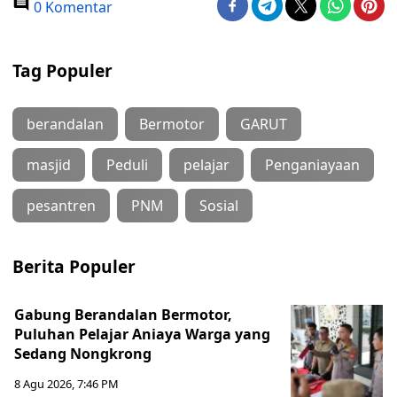
0 Komentar
Tag Populer
berandalan
Bermotor
GARUT
masjid
Peduli
pelajar
Penganiayaan
pesantren
PNM
Sosial
Berita Populer
Gabung Berandalan Bermotor,
Puluhan Pelajar Aniaya Warga yang
Sedang Nongkrong
8 Agu 2026, 7:46 PM