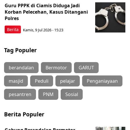
Guru PPPK di Ciamis Diduga Jadi
Korban Pelecehan, Kasus Ditangani
Polres
Berita
Kamis, 9 Jul 2026 - 15:23
Tag Populer
berandalan
Bermotor
GARUT
masjid
Peduli
pelajar
Penganiayaan
pesantren
PNM
Sosial
Berita Populer