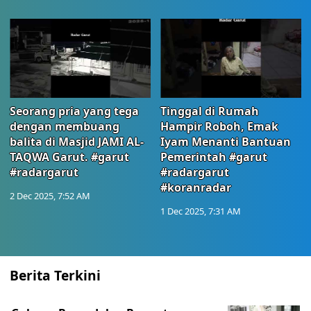
Seorang pria yang tega
Tinggal di Rumah
dengan membuang
Hampir Roboh, Emak
balita di Masjid JAMI AL-
Iyam Menanti Bantuan
TAQWA Garut. #garut
Pemerintah #garut
#radargarut
#radargarut
#koranradar
2 Dec 2025, 7:52 AM
1 Dec 2025, 7:31 AM
Berita Terkini