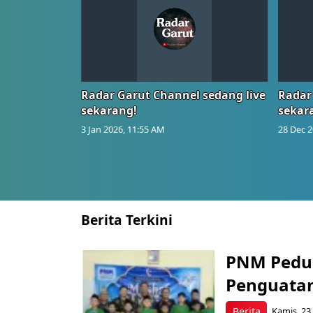
Radar Garut Channel sedang live
Radar
sekarang!
sekar
3 Jan 2026, 11:55 AM
28 Dec 2
Berita Terkini
PNM Pedul
Penguatan
Berita
Kamis, 23 