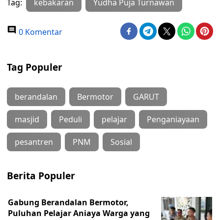
Tag:
kebakaran
Yudha Puja Turnawan
0 Komentar
Tag Populer
berandalan
Bermotor
GARUT
masjid
Peduli
pelajar
Penganiayaan
pesantren
PNM
Sosial
Berita Populer
Gabung Berandalan Bermotor,
Puluhan Pelajar Aniaya Warga yang