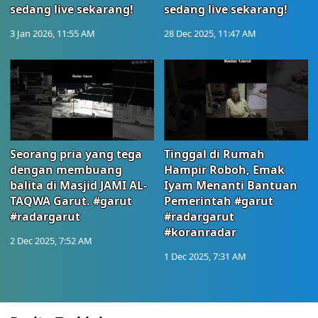
sedang live sekarang!
sedang live sekarang!
3 Jan 2026, 11:55 AM
28 Dec 2025, 11:47 AM
Seorang pria yang tega
Tinggal di Rumah
dengan membuang
Hampir Roboh, Emak
balita di Masjid JAMI AL-
Iyam Menanti Bantuan
TAQWA Garut. #garut
Pemerintah #garut
#radargarut
#radargarut
#koranradar
2 Dec 2025, 7:52 AM
1 Dec 2025, 7:31 AM