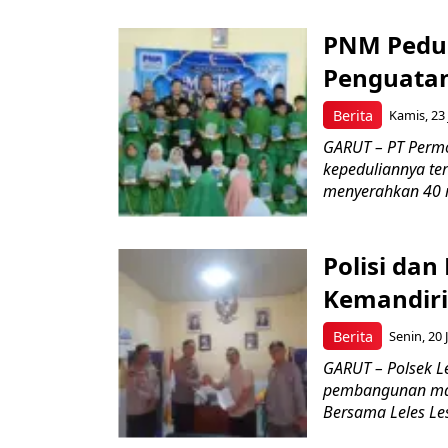
PNM Pedul
Penguatan
Berita
Kamis, 23 
GARUT – PT Perm
kepeduliannya t
menyerahkan 40 m
Polisi dan
Kemandiri
Berita
Senin, 20 
GARUT – Polsek L
pembangunan mas
Bersama Leles Lest