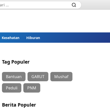
Kesehatan
Hiburan
Tag Populer
Bantuan
GARUT
Mushaf
Peduli
PNM
Berita Populer