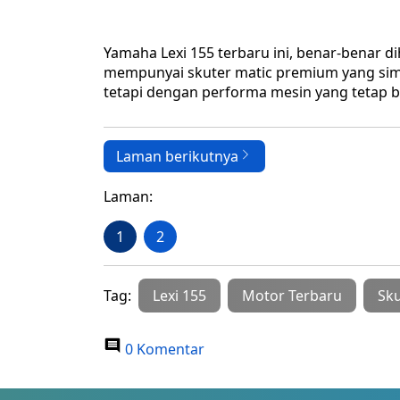
Yamaha Lexi 155 terbaru ini, benar-benar 
mempunyai skuter matic premium yang simpe
tetapi dengan performa mesin yang tetap b
Laman berikutnya
Laman:
1
2
Tag:
Lexi 155
Motor Terbaru
Sk
0 Komentar