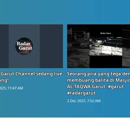
 Garut Channel sedang live
Seorang pria yang tega de
ang!
membuang balita di Masji
AL-TAQWA Garut. #garut
025, 11:47 AM
#radargarut
2 Dec 2025, 7:52 AM