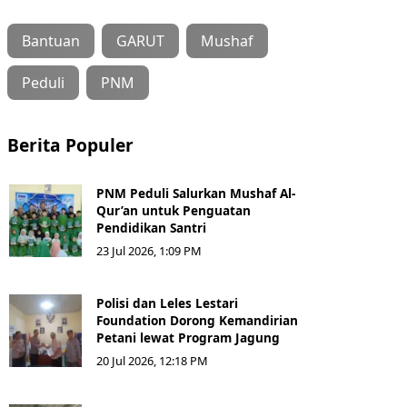
Bantuan
GARUT
Mushaf
Peduli
PNM
Berita Populer
PNM Peduli Salurkan Mushaf Al-
Qur’an untuk Penguatan
Pendidikan Santri
23 Jul 2026, 1:09 PM
Polisi dan Leles Lestari
Foundation Dorong Kemandirian
Petani lewat Program Jagung
20 Jul 2026, 12:18 PM