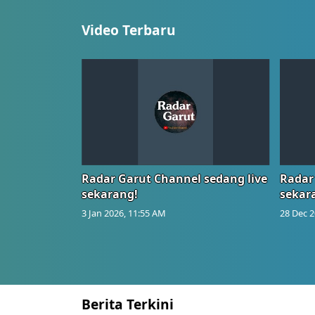
Video Terbaru
Radar Garut Channel sedang live
Radar
sekarang!
sekar
3 Jan 2026, 11:55 AM
28 Dec 2
Berita Terkini