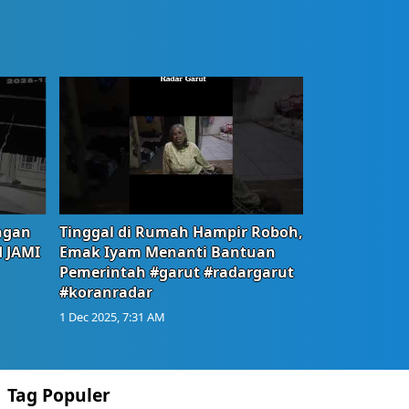
ngan
Tinggal di Rumah Hampir Roboh,
d JAMI
Emak Iyam Menanti Bantuan
Pemerintah #garut #radargarut
#koranradar
1 Dec 2025, 7:31 AM
Tag Populer