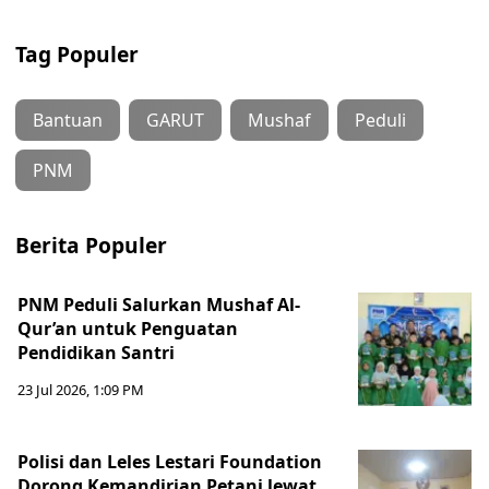
Tag Populer
Bantuan
GARUT
Mushaf
Peduli
PNM
Berita Populer
PNM Peduli Salurkan Mushaf Al-
Qur’an untuk Penguatan
Pendidikan Santri
23 Jul 2026, 1:09 PM
Polisi dan Leles Lestari Foundation
Dorong Kemandirian Petani lewat