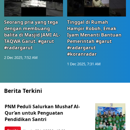
Seorang pria yang tega
Tinggal di Rumah
dengan membuang
Hampir Roboh, Emak
balita di Masjid JAMI AL-
Iyam Menanti Bantuan
TAQWA Garut. #garut
Pemerintah #garut
#radargarut
#radargarut
#koranradar
2 Dec 2025, 7:52 AM
1 Dec 2025, 7:31 AM
Berita Terkini
PNM Peduli Salurkan Mushaf Al-
Qur’an untuk Penguatan
Pendidikan Santri