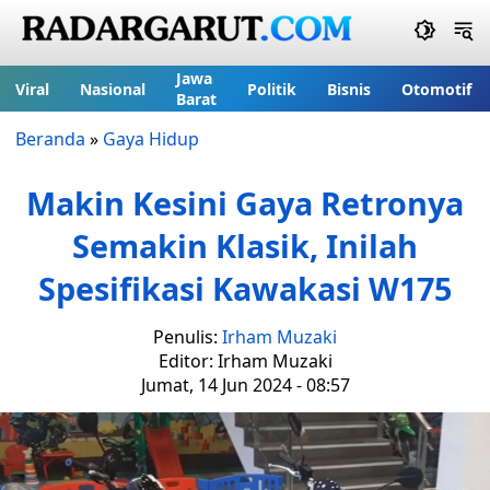
Jawa
Viral
Nasional
Politik
Bisnis
Otomotif
Barat
Beranda
»
Gaya Hidup
Makin Kesini Gaya Retronya
Semakin Klasik, Inilah
Spesifikasi Kawakasi W175
Penulis:
Irham Muzaki
Editor: Irham Muzaki
Jumat, 14 Jun 2024 - 08:57