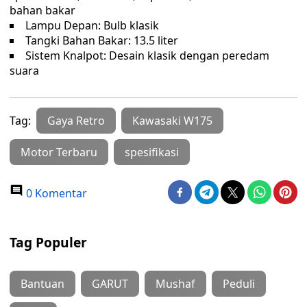
bahan bakar
Lampu Depan: Bulb klasik
Tangki Bahan Bakar: 13.5 liter
Sistem Knalpot: Desain klasik dengan peredam
suara
Tag:
Gaya Retro
Kawasaki W175
Motor Terbaru
spesifikasi
0 Komentar
Tag Populer
Bantuan
GARUT
Mushaf
Peduli