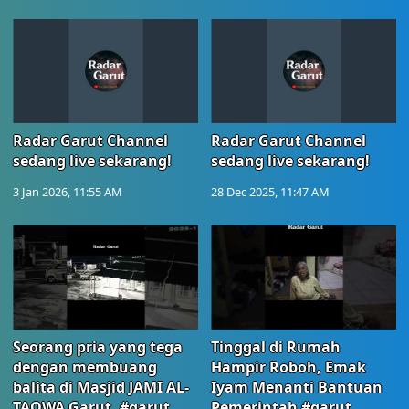
Radar Garut Channel
Radar Garut Channel
sedang live sekarang!
sedang live sekarang!
3 Jan 2026, 11:55 AM
28 Dec 2025, 11:47 AM
Seorang pria yang tega
Tinggal di Rumah
dengan membuang
Hampir Roboh, Emak
balita di Masjid JAMI AL-
Iyam Menanti Bantuan
TAQWA Garut. #garut
Pemerintah #garut