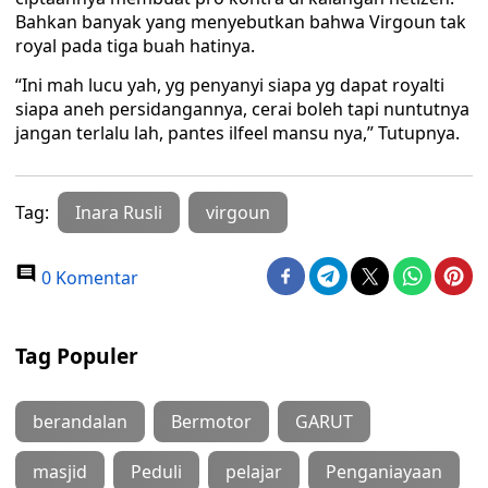
Bahkan banyak yang menyebutkan bahwa Virgoun tak
royal pada tiga buah hatinya.
“Ini mah lucu yah, yg penyanyi siapa yg dapat royalti
siapa aneh persidangannya, cerai boleh tapi nuntutnya
jangan terlalu lah, pantes ilfeel mansu nya,” Tutupnya.
Tag:
Inara Rusli
virgoun
0 Komentar
Tag Populer
berandalan
Bermotor
GARUT
masjid
Peduli
pelajar
Penganiayaan