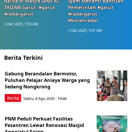
balita di Masjid JAMI AL-
Iyam Menanti Bantuan
TAQWA Garut. #garut
Pemerintah #garut
#radargarut
#radargarut
#koranradar
2 Dec 2025, 7:52 AM
1 Dec 2025, 7:31 AM
Berita Terkini
Gabung Berandalan Bermotor,
Puluhan Pelajar Aniaya Warga yang
Sedang Nongkrong
Berita
Sabtu, 8 Agu 2026 - 19:46
PNM Peduli Perkuat Fasilitas
Pesantren Lewat Renovasi Masjid
Annajatul Faizin