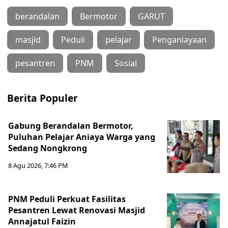
berandalan
Bermotor
GARUT
masjid
Peduli
pelajar
Penganiayaan
pesantren
PNM
Sosial
Berita Populer
Gabung Berandalan Bermotor,
Puluhan Pelajar Aniaya Warga yang
Sedang Nongkrong
8 Agu 2026, 7:46 PM
PNM Peduli Perkuat Fasilitas
Pesantren Lewat Renovasi Masjid
Annajatul Faizin