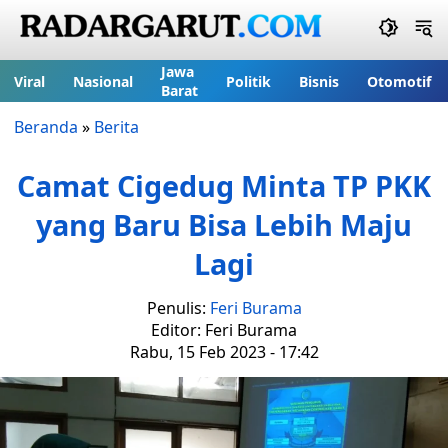
Jawa
Viral
Nasional
Politik
Bisnis
Otomotif
Barat
Beranda
»
Berita
Camat Cigedug Minta TP PKK
yang Baru Bisa Lebih Maju
Lagi
Penulis:
Feri Burama
Editor: Feri Burama
Rabu, 15 Feb 2023 - 17:42