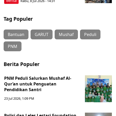
Berita
Rabu, 8 Jul 2026 - 14:31
Tag Populer
Bantuan
GARUT
Mushaf
Peduli
PNM
Berita Populer
PNM Peduli Salurkan Mushaf Al-
Qur’an untuk Penguatan
Pendidikan Santri
23 Jul 2026, 1:09 PM
Polisi dan Leles Lestari Foundation