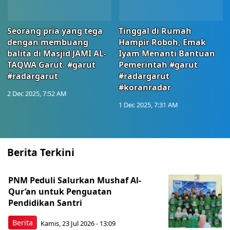
Seorang pria yang tega
Tinggal di Rumah
dengan membuang
Hampir Roboh, Emak
balita di Masjid JAMI AL-
Iyam Menanti Bantuan
TAQWA Garut. #garut
Pemerintah #garut
#radargarut
#radargarut
#koranradar
2 Dec 2025, 7:52 AM
1 Dec 2025, 7:31 AM
Berita Terkini
PNM Peduli Salurkan Mushaf Al-
Qur’an untuk Penguatan
Pendidikan Santri
Berita
Kamis, 23 Jul 2026 - 13:09