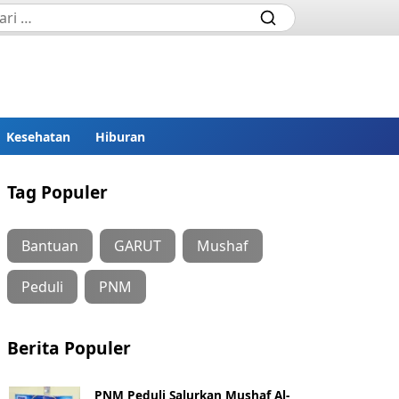
Kesehatan
Hiburan
Tag Populer
Bantuan
GARUT
Mushaf
Peduli
PNM
Berita Populer
PNM Peduli Salurkan Mushaf Al-