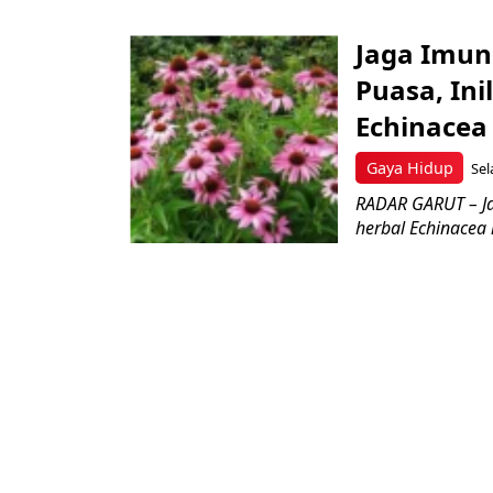
Jaga Imun
Puasa, In
Echinacea
Gaya Hidup
Sel
RADAR GARUT – Ja
herbal Echinacea 