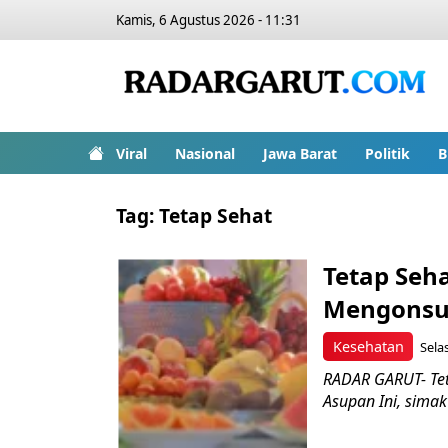
Kamis, 6 Agustus 2026 - 11:31
Viral
Nasional
Jawa Barat
Politik
B
Tag:
Tetap Sehat
Tetap Seh
Mengonsum
Kesehatan
Sela
RADAR GARUT- Tet
Asupan Ini, simak