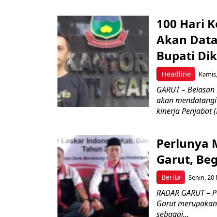
100 Hari K
Akan Data
Bupati Di
Headline
Kamis,
GARUT – Belasan
akan mendatangi 
kinerja Penjabat (P
Perlunya 
Garut, Beg
Berita
Senin, 20
RADAR GARUT – Pe
Garut merupakan 
sebagai...