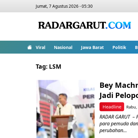
Jumat, 7 Agustus 2026 - 05:30
Viral
Nasional
Jawa Barat
Politik
B
Tag:
LSM
Bey Mach
Jadi Pelop
Headline
Rabu, 
RADAR GARUT – P
para pemuda dan
perubahan...