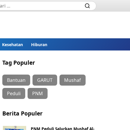
Kesehatan
Hiburan
Tag Populer
Bantuan
GARUT
Mushaf
Peduli
PNM
Berita Populer
PNM Peduli Salurkan Mushaf Al-