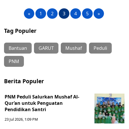
«
1
2
3
4
5
»
Tag Populer
Bantuan
GARUT
Mushaf
Peduli
PNM
Berita Populer
PNM Peduli Salurkan Mushaf Al-
Qur’an untuk Penguatan
Pendidikan Santri
23 Jul 2026, 1:09 PM