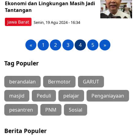
Ekonomi dan Lingkungan Masih Jadi
Tantangan
Jawa Barat
Senin, 19 Agu 2024 - 16:34
«
1
2
3
4
5
»
Tag Populer
berandalan
Bermotor
GARUT
masjid
Peduli
pelajar
Penganiayaan
pesantren
PNM
Sosial
Berita Populer