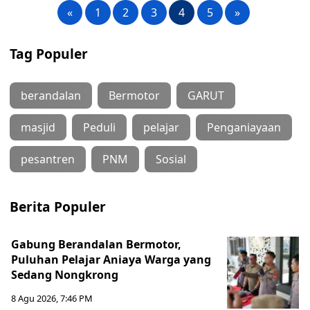
«
1
2
3
4
5
»
Tag Populer
berandalan
Bermotor
GARUT
masjid
Peduli
pelajar
Penganiayaan
pesantren
PNM
Sosial
Berita Populer
Gabung Berandalan Bermotor,
Puluhan Pelajar Aniaya Warga yang
Sedang Nongkrong
8 Agu 2026, 7:46 PM