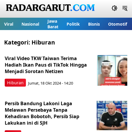
Jawa
Viral
Nasional
Politik
Bisnis
Otomotif
Barat
Kategori:
Hiburan
Viral Video TKW Taiwan Terima
Hadiah Ikan Paus di TikTok Hingga
Menjadi Sorotan Netizen
Hiburan
Jumat, 18 Okt 2024 - 14:20
Persib Bandung Lakoni Laga
Melawan Persebaya Tanpa
Kehadiran Bobotoh, Persib Siap
Lakukan ini di SJH