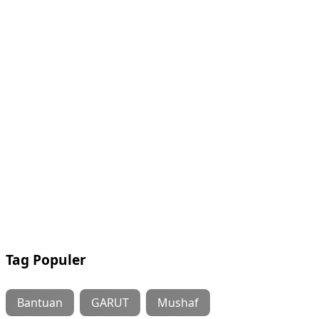
Tag Populer
Bantuan
GARUT
Mushaf