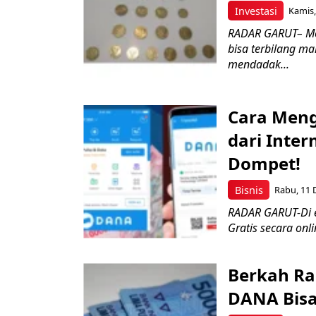
Investasi
Kamis,
RADAR GARUT– Me
bisa terbilang ma
mendadak...
Cara Meng
dari Inte
Dompet!
Bisnis
Rabu, 11 
RADAR GARUT-Di e
Gratis secara onl
Berkah Ra
DANA Bisa