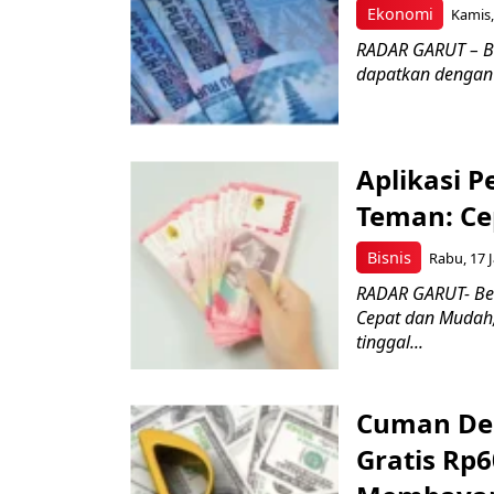
Ekonomi
Kamis,
RADAR GARUT – B
dapatkan dengan ca
Aplikasi 
Teman: Ce
Bisnis
Rabu, 17 J
RADAR GARUT- Ber
Cepat dan Mudah
tinggal...
Cuman Den
Gratis Rp6