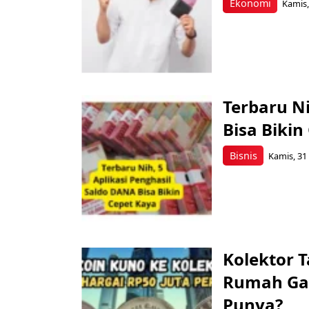
Ekonomi
Kamis,
Terbaru Ni
Bisa Bikin
Bisnis
Kamis, 31
Kolektor 
Rumah Gad
Punya?