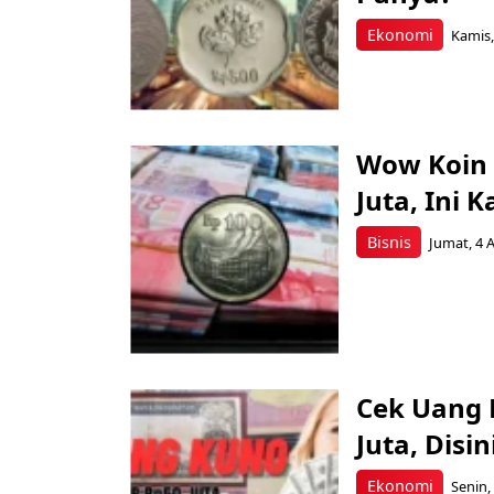
Ekonomi
Kamis,
Wow Koin R
Juta, Ini 
Bisnis
Jumat, 4 
Berita Terkini Lainnya
Cek Uang 
Juta, Disi
Ekonomi
Senin, 