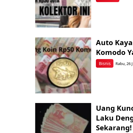
Auto Kaya
Komodo Ya
Bisnis
Rabu, 26 J
Uang Kuno
Laku Deng
Sekarang!