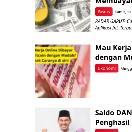
Membayar
Bisnis
Kamis, 11 
RADAR GARUT- Cum
Aplikasi Ini, Ter
Mau Kerja
dengan Mu
Ekonomi
Minggu
Saldo DANA
Penghasil