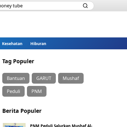
Kesehatan
Hiburan
Tag Populer
Bantuan
GARUT
Mushaf
Peduli
PNM
Berita Populer
PNM Peduli Salurkan Mushaf Al-