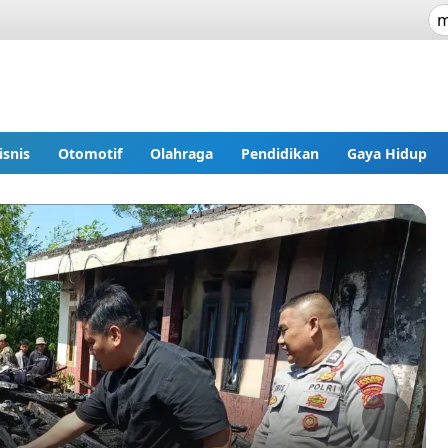
isnis
Otomotif
Olahraga
Pendidikan
Gaya Hidup
Next